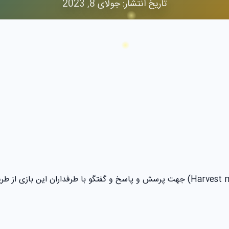
تاریخ انتشار: جولای 8, 2023
وبسایت طرفداران بازی قدیمی و محبوب مزرعه دار (Harvest moon) جهت پرسش و پاسخ و گفتگو ب