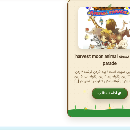
راهنمای نسخه harvest moon animal
parade
۸مرحله بدین صورت است ۱:پیدا کردن فرشته ۲:زدن
زنگوله قرمز ۳:زدن زنگوله زرد ۴:زدن زنگوله ابی ۵:زدن
ادامه مطلب