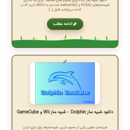
دانلود شبیه ساز PS2 برای پلتفرم های مختلف. برای راه اندازی
شبیه‌سازهای PCSX2 و AetherSX2 شما نیاز به BIOS دارید که در
ادامه می‌توانید فایل […]
ادامه مطلب
دانلود شبیه ساز Dolphin – شبیه ساز Wii و GameCube
شبیه‌ساز دلفین یکی از محبوب‌ترین شبیه‌سازها برای بازی کردن