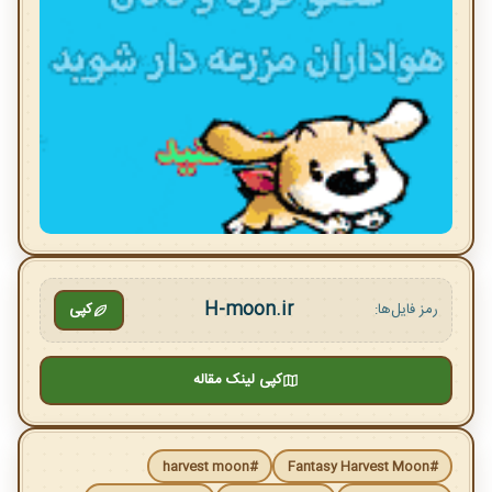
H-moon.ir
رمز فایل‌ها:
کپی
کپی لینک مقاله
#harvest moon
#Fantasy Harvest Moon